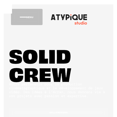
MENU
SOLID
CREW
Votre partenaire pour la production
cinématographique et le développement de jeux
vidéo. Des idées à l’écran, nous donnons vie à
vos projets avec passion et expertise.
EN SAVOIR PLUS
COLLABORONS